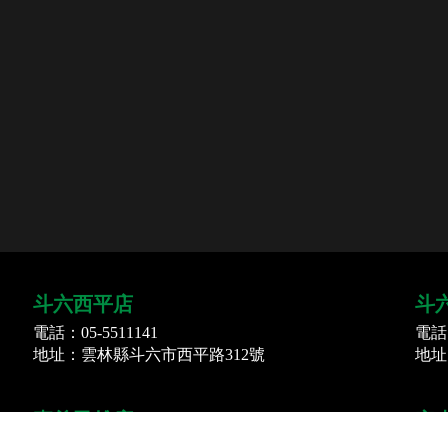
斗六西平店
斗
電話：05-5511141
電話：
地址：雲林縣斗六市西平路312號
地址
嘉義民雄店
安