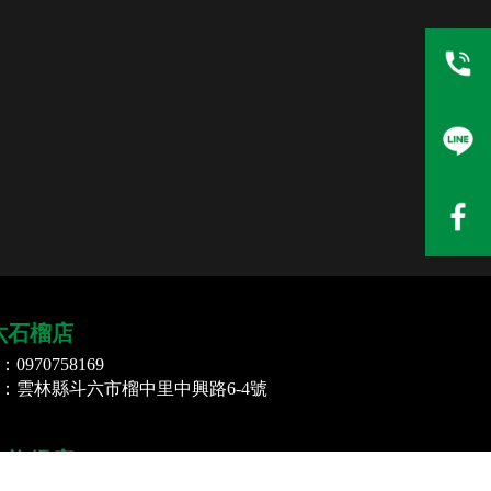
六石榴店
0970758169
：雲林縣斗六市榴中里中興路6-4號
南旗艦店